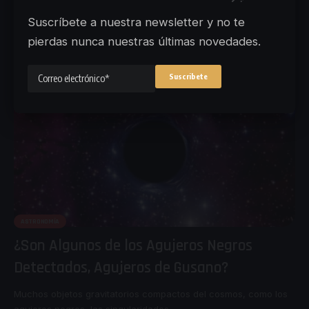
En una nueva y fascinante observación del telescopio espacial
Suscríbete a nuestra newsletter y no te
Hubble, los astrónomos
…
pierdas nunca nuestras últimas novedades.
Amal Pushp
25. January 2023.
ASTRONOMÍA
¿Son Algunos de los Agujeros Negros
Detectados, Agujeros de Gusano?
Muchos objetos gravitatorios compactos del cosmos, como los