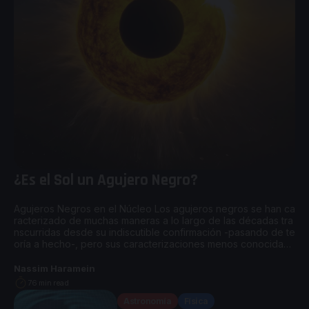
¿Es el Sol un Agujero Negro?
Agujeros Negros en el Núcleo Los agujeros negros se han ca
racterizado de muchas maneras a lo largo de las décadas tra
nscurridas desde su indiscutible confirmación -pasando de te
oría a hecho-, pero sus caracterizaciones menos conocidas i
ncluyen ser los objetos más brillantes del universo conocido,
llamados cuásares, las fuentes de las mayores emisiones de
Nassim Haramein
materia y […]
76 min read
Astronomía
Física