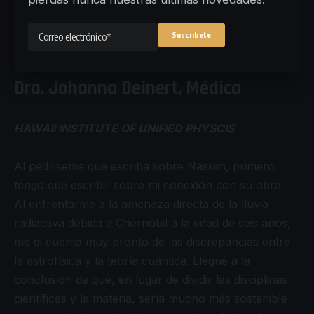
compartir información con facilidad, quién sabe lo
que nos deparará el futuro. Vivimos tiempos
apasionantes”.
Dra. Johanna Deinert, Médica
HAWAII INSTITUTE OF UNIFIED PHYSCIS
Al pedírseme que escriba sobre Nassim, primero
tengo que escribir sobre mi conexión con su obra:
Al enfrentarme a la amenaza directa de la lluvia
radiactiva debida a Chernóbil a la edad de seis años,
me di cuenta muy pronto de las discrepancias entre
la astrofísica y la teoría cuántica. Llegué a la
conclusión de que, en lugar de dividir las disciplinas
científicas y la materia, sería mucho más sostenible